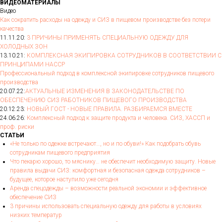
ВИДЕОМАТЕРИАЛЫ
Видео
Как сократить расходы на одежду и СИЗ в пищевом производстве без потери
качества
11.11.20:
3 ПРИЧИНЫ ПРИМЕНЯТЬ СПЕЦИАЛЬНУЮ ОДЕЖДУ ДЛЯ
ХОЛОДНЫХ ЗОН
13.10.21:
КОМПЛЕКСНАЯ ЭКИПИРОВКА СОТРУДНИКОВ В СООТВЕТСТВИИ С
ПРИНЦИПАМИ HACCP
Профессиональный подход в комплексной экипировке сотрудников пищевого
производства
20.07.22:
АКТУАЛЬНЫЕ ИЗМЕНЕНИЯ В ЗАКОНОДАТЕЛЬСТВЕ ПО
ОБЕСПЕЧЕНИЮ СИЗ РАБОТНИКОВ ПИЩЕВОГО ПРОИЗВОДСТВА
20.12.23:
НОВЫЙ ГОСТ - НОВЫЕ ПРАВИЛА. РАЗБИРАЕМСЯ ВМЕСТЕ
24.06.26:
Комплексный подход к защите продукта и человека. СИЗ, ХАССП и
проф. риски
СТАТЬИ
«Не только по одежке встречают…, но и по обуви!» Как подобрать обувь
сотрудникам пищевого предприятия
Что пекарю хорошо, то мяснику… не обеспечит необходимую защиту. Новые
правила выдачи СИЗ: комфортная и безопасная одежда сотрудников –
будущее, которое наступило уже сегодня
Аренда спецодежды – возможности реальной экономии и эффективное
обеспечение СИЗ
3 причины использовать специальную одежду для работы в условиях
низких температур