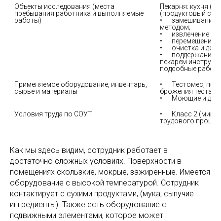
Объекты исследования (места 
Пекарня: кухня (от
пребывания работника и выполняемые 
(продуктовый склад
•	замешивание теста ручным или механизированным 
методом; 

•	извлечение приготовленной продукции из печей и камер; 

•	перемещение продукции в тару;

•	очистка и дезинфицирование оборудования;

•	поддержание рабочего места и закрепленных за 
пекарем инструмен
Применяемое оборудование, инвентарь, 
•	Тестомес, печь, расстоечный шкаф (оборудование для 
сырье и материалы
брожения теста);

Условия труда по СОУТ
•	Класс 2 (микроклимат, световая среда, тяжесть 
Как мы здесь видим, сотрудник работает в
достаточно сложных условиях. Поверхности в
помещениях скользкие, мокрые, зажиренные. Имеется
оборудование с высокой температурой. Сотрудник
контактирует с сухими продуктами, (мука, сыпучие
ингредиенты). Также есть оборудование с
подвижными элементами, которое может