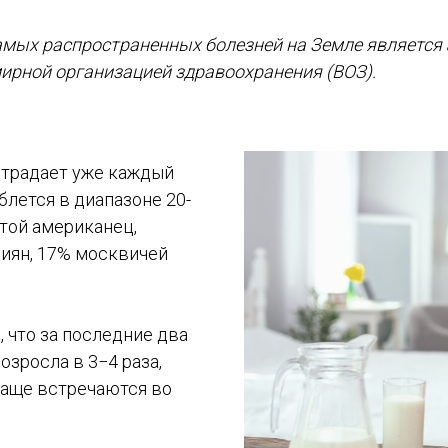
амых распространенных болезней на Земле является
ирной организацией здравоохранения (ВОЗ).
 страдает уже каждый
лется в диапазоне 20-
стой американец,
иян, 17% москвичей
 что за последние два
зросла в 3−4 раза,
чаще встречаются во