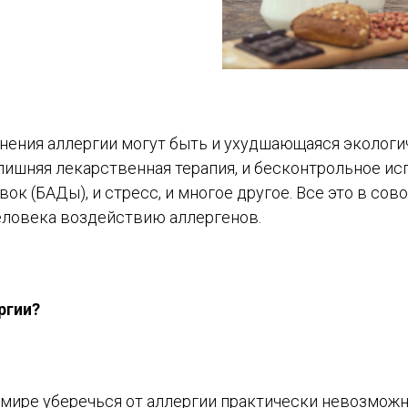
нения аллергии могут быть и ухудшающаяся экологич
злишняя лекарственная терапия, и бесконтрольное и
ок (БАДы), и стресс, и многое другое. Все это в со
еловека воздействию аллергенов.
ргии?
мире уберечься от аллергии практически невозможн