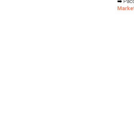
➡️ Ра
Marke