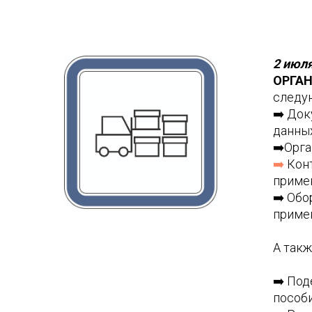
2 июля
ОРГАН
следу
➡️ До
данны
➡️Орга
➡️
Конт
приме
➡️ Обо
приме
А такж
➡️ По
пособ