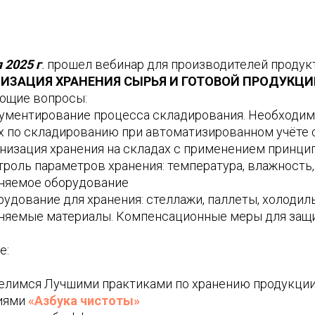
 2025 г
.
прошел вебинар для производителей продукт
ИЗАЦИЯ ХРАНЕНИЯ СЫРЬЯ И ГОТОВОЙ ПРОДУКЦИ
ющие вопросы:
кументирование процесса складирования. Необходи
х по складированию при автоматизированном учёте 
низация хранения на складах с применением принципо
роль параметров хранения: температура, влажность,
няемое оборудование
рудование для хранения: стеллажи, паллеты, холодил
няемые материалы. Компенсационные меры для защи
е:
делимся Лучшими практиками по хранению продукци
иями
«Азбука чистоты»