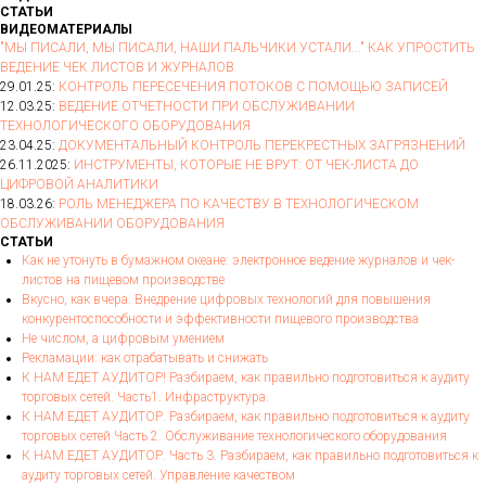
СТАТЬИ
ВИДЕОМАТЕРИАЛЫ
"МЫ ПИСАЛИ, МЫ ПИСАЛИ, НАШИ ПАЛЬЧИКИ УСТАЛИ..." КАК УПРОСТИТЬ
ВЕДЕНИЕ ЧЕК ЛИСТОВ И ЖУРНАЛОВ
29.01.25:
КОНТРОЛЬ ПЕРЕСЕЧЕНИЯ ПОТОКОВ С ПОМОЩЬЮ ЗАПИСЕЙ
12.03.25:
ВЕДЕНИЕ ОТЧЕТНОСТИ ПРИ ОБСЛУЖИВАНИИ
ТЕХНОЛОГИЧЕСКОГО ОБОРУДОВАНИЯ
23.04.25:
ДОКУМЕНТАЛЬНЫЙ КОНТРОЛЬ ПЕРЕКРЕСТНЫХ ЗАГРЯЗНЕНИЙ
26.11.2025:
ИНСТРУМЕНТЫ, КОТОРЫЕ НЕ ВРУТ: ОТ ЧЕК-ЛИСТА ДО
ЦИФРОВОЙ АНАЛИТИКИ
18.03.26:
РОЛЬ МЕНЕДЖЕРА ПО КАЧЕСТВУ В ТЕХНОЛОГИЧЕСКОМ
ОБСЛУЖИВАНИИ ОБОРУДОВАНИЯ
СТАТЬИ
Как не утонуть в бумажном океане: электронное ведение журналов и чек-
листов на пищевом производстве
Вкусно, как вчера. Внедрение цифровых технологий для повышения
конкурентоспособности и эффективности пищевого производства
Не числом, а цифровым умением
Рекламации: как отрабатывать и снижать
К НАМ ЕДЕТ АУДИТОР! Разбираем, как правильно подготовиться к аудиту
торговых сетей. Часть1. Инфраструктура.
К НАМ ЕДЕТ АУДИТОР. Разбираем, как правильно подготовиться к аудиту
торговых сетей Часть 2. Обслуживание технологического оборудования
К НАМ ЕДЕТ АУДИТОР. Часть 3. Разбираем, как правильно подготовиться к
аудиту торговых сетей. Управление качеством