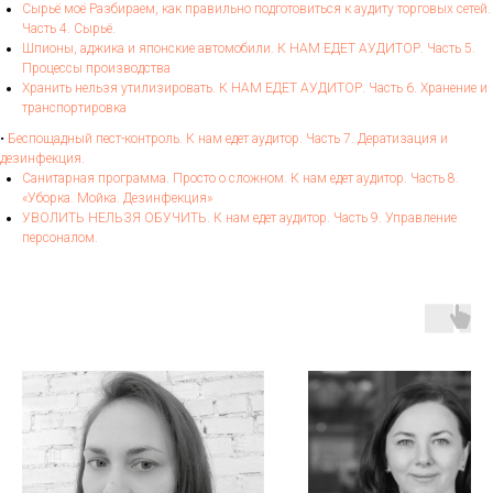
Сырьё моё Разбираем, как правильно подготовиться к аудиту торговых сетей.
Часть 4. Сырьё.
Шпионы, аджика и японские автомобили. К НАМ ЕДЕТ АУДИТОР. Часть 5.
Процессы производства
Хранить нельзя утилизировать. К НАМ ЕДЕТ АУДИТОР. Часть 6. Хранение и
транспортировка
•
Беспощадный пест-контроль. К нам едет аудитор. Часть 7. Дератизация и
дезинфекция.
Санитарная программа. Просто о сложном. К нам едет аудитор. Часть 8.
«Уборка. Мойка. Дезинфекция»
УВОЛИТЬ НЕЛЬЗЯ ОБУЧИТЬ. К нам едет аудитор. Часть 9. Управление
персоналом.
б