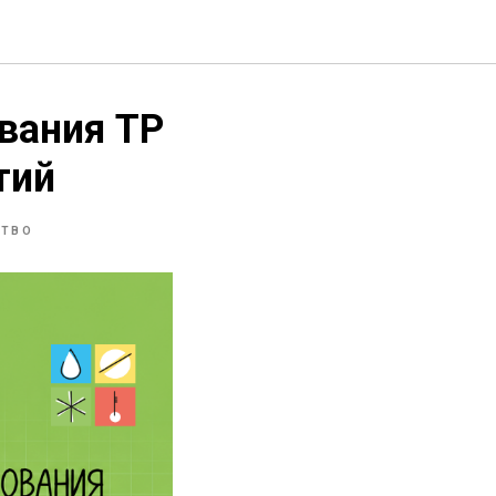
вания ТР
тий
СТВО