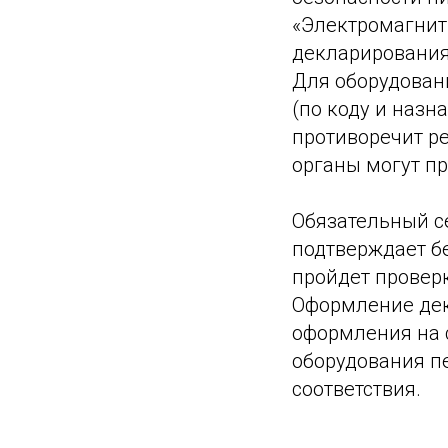
«Электромагнит
декларирования
Для оборудовани
(по коду и наз
противоречит р
органы могут п
Обязательный се
подтверждает бе
пройдет провер
Оформление дек
оформления на с
оборудования п
соответствия.