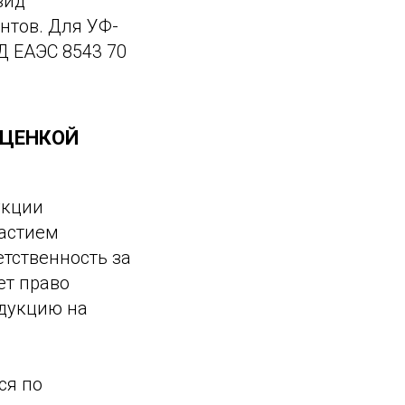
вид
нтов. Для УФ-
Д ЕАЭС 8543 70
ОЦЕНКОЙ
укции
частием
етственность за
ет право
одукцию на
ся по