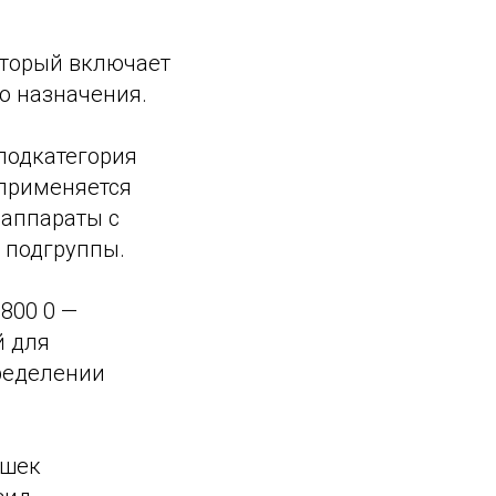
оторый включает
о назначения.
подкатегория
 применяется
 аппараты с
 подгруппы.
 800 0 —
й для
ределении
ушек