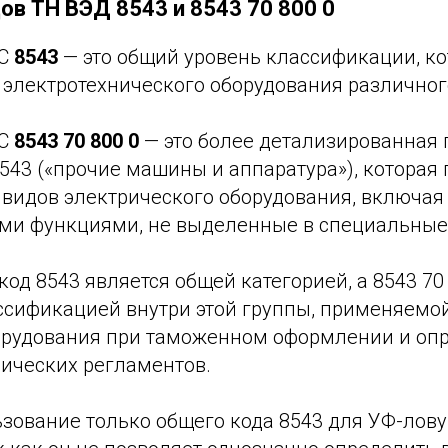
ов ТН ВЭД 8543 и 8543 70 800 0
ЭС
8543
— это общий уровень классификации, к
 электротехнического оборудования различног
ЭС
8543 70 800 0
— это более детализированная 
543 («прочие машины и аппаратура»), которая
 видов электрического оборудования, включая
и функциями, не выделенные в специальные
код 8543 является общей категорией, а 8543 70
ссификацией внутри этой группы, применяемо
орудования при таможенном оформлении и оп
нических регламентов.
ьзование только общего кода 8543 для УФ-лов