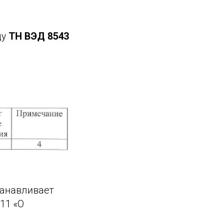
ду
ТН ВЭД 8543
танавливает
11 «О