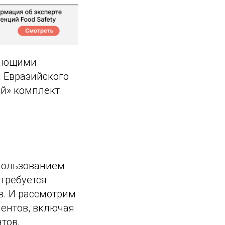
тающими
а Евразийского
ый» комплект
спользованием
 требуется
в. И рассмотрим
ментов, включая
тов,