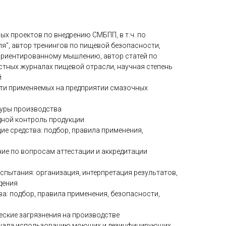
х проектов по внедрению СМБПП, в т.ч. по
ля", автор тренингов по пищевой безопасности,
ориентированному мышлению, автор статей по
стных журналах пищевой отрасли, научная степень
й
ти применяемых на предприятии смазочных
туры производства
дной контроль продукции
е средства: подбор, правила применения,
ие по вопросам аттестации и аккредитации
спытания: организация, интерпретация результатов,
дения
а: подбор, правила применения, безопасности,
ские загрязнения на производстве
онала использованию моющих и дезинфицирующих