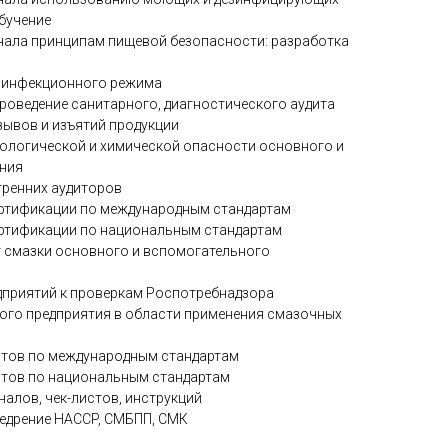
обучение
нала принципам пищевой безопасности: разработка
езинфекционного режима
роведение санитарного, диагностического аудита
зывов и изъятий продукции
ологической и химической опасности основного и
ния
тренних аудиторов
ертификации по международным стандартам
ертификации по национальным стандартам
т смазки основного и вспомогательного
дприятий к проверкам Роспотребнадзора
ого предприятия в области применения смазочных
итов по международным стандартам
итов по национальным стандартам
алов, чек-листов, инструкций
недрение HACCP, СМБПП, СМК