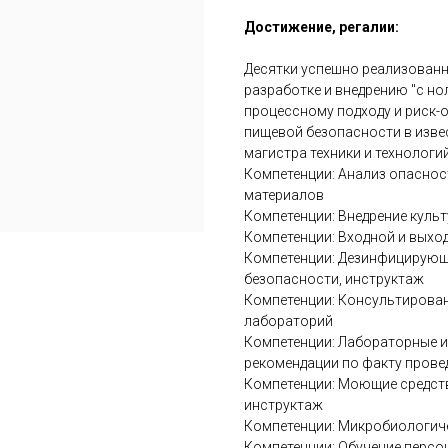
Достижение, регалии:
Десятки успешно реализованны
разработке и внедрению "с но
процессному подходу и риск-
пищевой безопасности в изве
магистра техники и технологи
Компетенции: Анализ опаснос
материалов
Компетенции: Внедрение куль
Компетенции: Входной и выхо
Компетенции: Дезинфицирующи
безопасности, инструктаж
Компетенции: Консультирован
лабораторий
Компетенции: Лабораторные и
рекомендации по факту прове
Компетенции: Моющие средств
инструктаж
Компетенции: Микробиологиче
Компетенции: Обучение перс