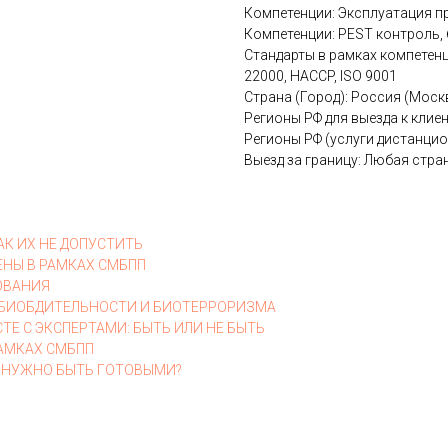
Компетенции: Эксплуатация 
Компетенции: PEST контроль,
Стандарты в рамках компетенци
22000, HACCP, ISO 9001
Страна (Город): Россия (Моск
Регионы РФ для выезда к клие
Регионы РФ (услуги дистанцио
Выезд за границу: Любая стра
АК ИХ НЕ ДОПУСТИТЬ
ЕНЫ В РАМКАХ СМБПП
ОВАНИЯ
М БИОБДИТЕЛЬНОСТИ И БИОТЕРРОРИЗМА
СТЕ С ЭКСПЕРТАМИ: БЫТЬ ИЛИ НЕ БЫТЬ
РАМКАХ СМБПП
ЕМУ НУЖНО БЫТЬ ГОТОВЫМИ?