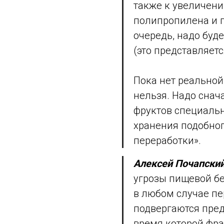
также к увеличен
полипропилена и п
очередь, надо буд
(это представляет
Пока нет реальной
нельзя. Надо снач
фруктов специаль
хранения подобног
переработки».
Алексей Почапский
угрозы пищевой бе
в любом случае п
подвергаются пред
время которой фра