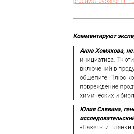
prodavat-ovoshchi-i-f
Комментируют экспер
Анна Хомякова, н
инициатива. Тк эти
включений в проду
общепите. Плюс ко
повреждение проду
химических и биол
Юлия Саввина, ге
исследовательский
«Пакеты и пленки 