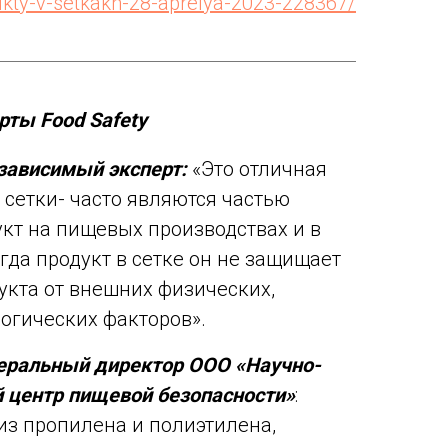
rukty-v-setkakh-28-aprelya-2023-228367/
ты Food Safety
езависимый эксперт:
«Это отличная
 сетки- часто являются частью
кт на пищевых производствах и в
гда продукт в сетке он не защищает
кта от внешних физических,
огических факторов».
неральный директор ООО «Научно-
 центр пищевой безопасности»
:
из пропилена и полиэтилена,