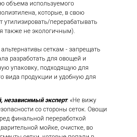
ию объема используемого
олиэтилена, которые, в свою
ет утилизировать/перерабатывать
ся также не экологичным).
 альтернативы сеткам - запрещать
ала разработать для овощей и
ную упаковку, подходящую для
о вида продукции и удобную для
, независимый эксперт
: «Не вижу
зопасности со стороны сеток. Овощи
еред финальной переработкой
варительной мойке, очистке, во
гменты сетки, которые попали в