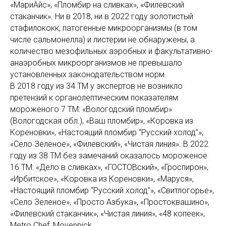
«МариАйс», «Пломбир на сливках», «Филевский
стаканчик». Ни в 2018, ни в 2022 году золотистый
стафилококк, патогенные микроорганизмы (в том
числе сальмонелла) и листерии не обнаружены, а
количество мезофильных аэробных и факультативно-
анаэробных микроорганизмов не превышало
установленных законодательством норм.
В 2018 году из 34 ТМ у экспертов не возникло
претензий к органолептическим показателям
мороженого 7 ТМ: «Вологодский пломбир»
(Вологодская обл.), «Ваш пломбир», «Коровка из
Кореновки», «Настоящий пломбир “Русский холод”»,
«Село Зеленое», «Филевский», «Чистая линия». В 2022
году из 38 ТМ без замечаний оказалось мороженое
16 ТМ: «Дело в сливках», «ГОСТОВский», «Гроспирон»,
«Ирбитское», «Коровка из Кореновки», «Маруся»,
«Настоящий пломбир “Русский холод”», «Свитлогорье»,
«Село Зеленое», «Просто Азбука», «Простоквашино»,
«Филевский стаканчик», «Чистая линия», «48 копеек»,
Metro Chef, Movenpick.