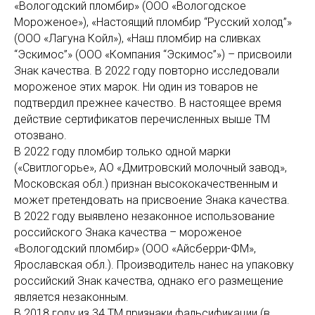
«Вологодский пломбир» (ООО «Вологодское
Мороженое»), «Настоящий пломбир “Русский холод”»
(ООО «Лагуна Койл»), «Наш пломбир на сливках
“Эскимос”» (ООО «Компания “Эскимос”») – присвоили
Знак качества. В 2022 году повторно исследовали
мороженое этих марок. Ни один из товаров не
подтвердил прежнее качество. В настоящее время
действие сертификатов перечисленных выше ТМ
отозвано.
В 2022 году пломбир только одной марки
(«Свитлогорье», АО «Дмитровский молочный завод»,
Московская обл.) признан высококачественным и
может претендовать на присвоение Знака качества.
В 2022 году выявлено незаконное использование
российского Знака качества – мороженое
«Вологодский пломбир» (ООО «Айсберри-ФМ»,
Ярославская обл.). Производитель нанес на упаковку
российский Знак качества, однако его размещение
является незаконным.
В 2018 году из 34 ТМ признаки фальсификации (в