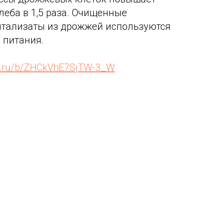
леба в 1,5 раза. Очищенные
нтализаты из дрожжей используются
 питания.
en.ru/b/ZHCkVhE7SjTW-3_W