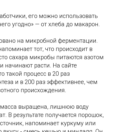
аботчики, его можно использовать
его угодно» — от хлеба до макарон.
новано на микробной ферментации.
напоминает тот, что происходит в
сто сахара микробы питаются азотом
и начинают расти. На сайте
о такой процесс в 20 раз
теза и в 200 раз эффективнее, чем
отного происхождения.
омасса выращена, лишнюю воду
ат. В результате получается порошок,
источник, напоминает куркуму или
по вкусу - смесь кешью и миндаля. Он