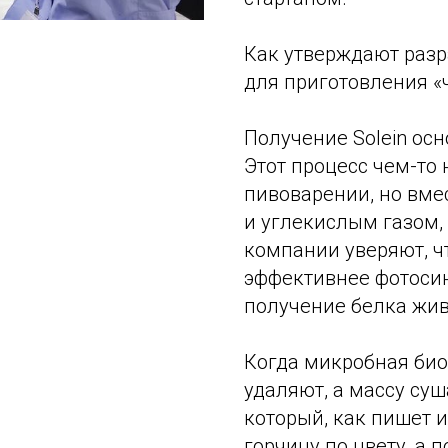
Как утверждают разр
для приготовления «ч
Получение Solein ос
Этот процесс чем-то 
пивоварении, но вме
и углекислым газом, 
компании уверяют, чт
эффективнее фотосин
получение белка жив
Когда микробная би
удаляют, а массу суш
который, как пишет 
горчицу по цвету, а 