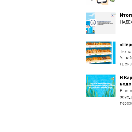
Итог
НАДЁ
«Пер
Техно
Узнай
произ
В Ка
водо
В пос
завод
перер