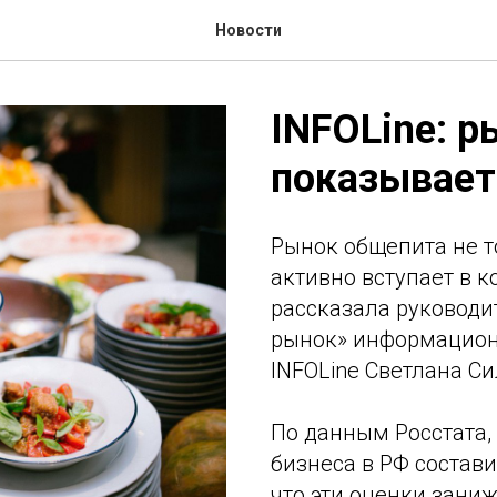
Новости
INFOLine: 
показывает
Рынок общепита не т
активно вступает в к
рассказала руководи
рынок» информацион
INFOLine Светлана С
По данным Росстата, 
бизнеса в РФ составил
что эти оценки зани