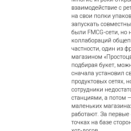
взаимодействие с ре
на свои полки упако
запускать совместны
были FMCG-сети, но 
коллабораций общепи
частности, один из 
магазином «Простоцв
подбирая букет, мож
сначала установил св
продуктовых сетях, н
сотрудники недостат
станциями, а потом 
маленьких магазинах
работают. За первые 
точках на базе сторо
хот-догов.