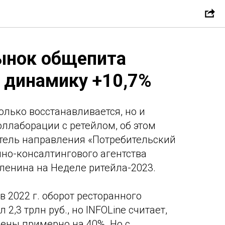
рынок общепита
 динамику +10,7%
олько восстанавливается, но и
оллаборации с ретейлом, об этом
тель направления «Потребительский
но-консалтингового агентства
иленина на Неделе ритейла-2023.
в 2022 г. оборот ресторанного
 2,3 трлн руб., но INFOLine считает,
жены примерно на 40%. Но с