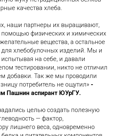
арные качества хлеба.
х, наши партнеры их выращивают,
С помощью физических и химических
желательные вещества, а остальное
 для хлебобулочных изделий. Мы и
 испытывая на себе, и давали
епом тестировании, никто не отличил
м добавки. Так же мы проводили
разницу потребитель не ощутил»
-
м Пашнин аспирант ЮУрГУ.
задались целью создать полезную
глеводность — фактор,
ору лишнего веса, одновременно
 белка и питательных компонентов.