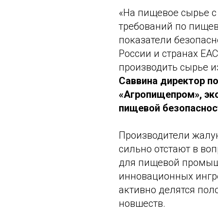
«На пищевое сырье 
требований по пищево
показатели безопасн
России и странах ЕА
производить сырье и
Саввина директор по
«Агропищепром», эк
пищевой безопасност
Производители жалую
сильно отстают в во
для пищевой промыш
инновационных ингре
активно делятся по
новшеств.