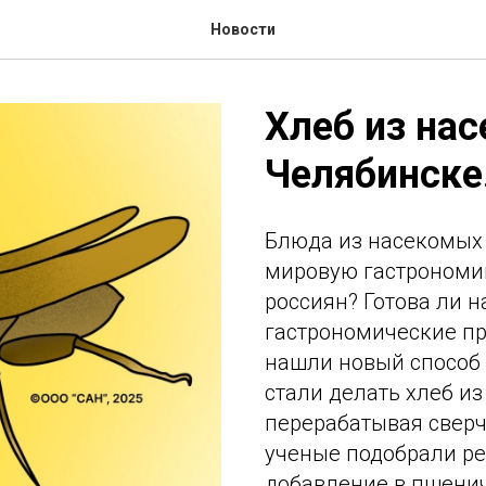
Новости
Хлеб из на
Челябинске
Блюда из насекомых 
мировую гастрономию
россиян? Готова ли 
гастрономические п
нашли новый способ 
стали делать хлеб из
перерабатывая сверч
ученые подобрали ре
добавление в пшени