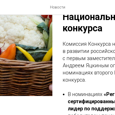
Объявлены 
Новости
Национальн
конкурса
Комиссия Конкурса н
в развитии российск
с первым заместите
Андреем Яцкиным оп
номинациях второго
конкурса.
В номинациях
«Рег
сертифицированны
лидер по поддерж