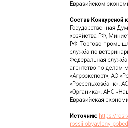
Евразийском эконом
Состав Конкурсной 
Государственная Дум
хозяйства РФ, Минис
РФ, Торгово-промыш
служба по ветеринар
Федеральная служба
агентство по делам 
«Агроэкспорт», АО «Р
«Россельхозбанк», А
«Органика», АНО «На
Евразийская экономи
Источник:
https://ros
rossii-obyavleny-pobed