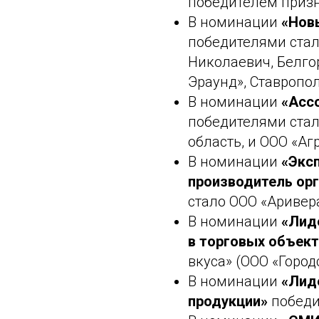
победителем призн
В номинации
«Нов
победителями стал
Николаевич, Белго
Эраунд», Ставропол
В номинации
«Асс
победителями стал
область, и ООО «Аг
В номинации
«Экс
производитель ор
стало ООО «Аривер
В номинации
«Лид
в торговых объек
вкуса» (ООО «Город
В номинации
«Лид
продукции»
победи