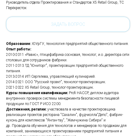
Руководитель отдела Проектирования и Стандартов Х5 Retail Group, ТС
Перёкресток
ЗАДАТЬ ВОПРОС
Образование:
ЮУрГУ, технология предприятий общественного питания.
Опыт работы:
2010-2011 «Равис», птицефабрика сосновая, технолог, и.о. директора сети
столовых для сотрудников фабрики.
2011-2013 ТД "Юниторг", проектировщик предприятий общественного
питания.
2013-2014 ИП Сергелева, управляющий кулинарией.
2014-2021 ООО "Русский проект", технолог-проектировщик.
2021-2022 Х5 Retail Group, технолог-проектировщик.
Курсы повышения квалификации:
Profi HACCP, диплом аудитора
внутренних проверок системы менеджмента безопасности пищевой
продукции по ГОСТ Р ИСО 2200.
Достижения, регалии:
участвовала в качестве проектировщика
реализации проектов ресторана "Сахалин", фуд-молла"Депо", фабрик-
кухонь для комплексов "Янган-тау", "Жемчужина Сибири" и
др. Проводила обучения для технологов и менеджеров по продажам для
компаний, занимающихся проектированием предприятий питания и