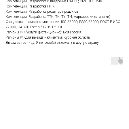
Компетенции: Разработка и внедрение HACCP, СМБПП, СМК
Компетенции: Разработка ППК
Компетенции: Разработка рецептур продуктов
Компетенции: Разработка ТТК, ТК, ТУ, ТИ, маркировки (этикетки)
Стандарты в рамках компетенции: ISO 22000, FSSC 22000, ГОСТ Р ИСО
22000, HACCP, Гост р 51705.1-2001
Регионы РФ (услуги дистанционно): Вся Россия
Регионы РФ для выезда к клиентам: Курская область
Выезд за границу: Я не готов(а) выезжать в другую страну
б