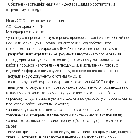
- Обеспечение спецификациями и декларациями о соответствии
отгружаемую продукцию.
Июль 2019 — по настоящее время
АО "Корпорация "ГРИНН"
Менеджер по качеству
- участвую в проведение аудиторских проверок цехов (Мясо -рыбный цех,
цех Кулинария, цех Выпечка, Кондитерский цех) собственного
производства гипермаркетов «ЛИНИЯ» в качестве внешнего аудитора;
- разрабатываю нормативные документы внутреннего пользования
(процедуры, инструкции, положения) по текущему контролю качества
работ в процессе изготовления продукции, в испытаниях готовых
изделий и оформлении документов, удостоверяющих их качество;
- актуализирую документы системы ХАССП;
- контролирую соблюдение поддержания системы ХАССП на филиалах;
- веду учет по результатам проверок цехов собственного производства с
выводами и рекомендациями по улучшению качества их работы;
- провожу консультационную и методологическую работу с персоналом по
процессам работы системы качества;
- анализирую соответствие качества продукции определенным
требованиям, конкретным стандартам или техническим условиями;
- снимаю с реализации некачественную (бракованную) продукцию и
сырье;
- изучаю причины, вызывающие ухудшение качества продукции, выпуск
брака, участвовать в разработке и внедрении мероприятий по их