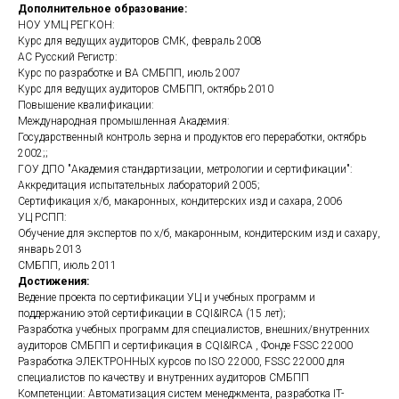
Дополнительное образование:
НОУ УМЦ РЕГКОН:
Курс для ведущих аудиторов СМК, февраль 2008
АС Русский Регистр:
Курс по разработке и ВА СМБПП, июль 2007
Курс для ведущих аудиторов СМБПП, октябрь 2010
Повышение квалификации:
Международная промышленная Академия:
Государственный контроль зерна и продуктов его переработки, октябрь
2002;;
ГОУ ДПО "Академия стандартизации, метрологии и сертификации":
Аккредитация испытательных лабораторий 2005;
Сертификация х/б, макаронных, кондитерских изд и сахара, 2006
УЦ РСПП:
Обучение для экспертов по х/б, макаронным, кондитерским изд и сахару,
январь 2013
СМБПП, июль 2011
Достижения:
Ведение проекта по сертификации УЦ и учебных программ и
поддержанию этой сертификации в CQI&IRCA (15 лет);
Разработка учебных программ для специалистов, внешних/внутренних
аудиторов СМБПП и сертификация в CQI&IRCA , Фонде FSSC 22000
Разработка ЭЛЕКТРОННЫХ курсов по ISO 22000, FSSC 22000 для
специалистов по качеству и внутренних аудиторов СМБПП
Компетенции: Автоматизация систем менеджмента, разработка IT-