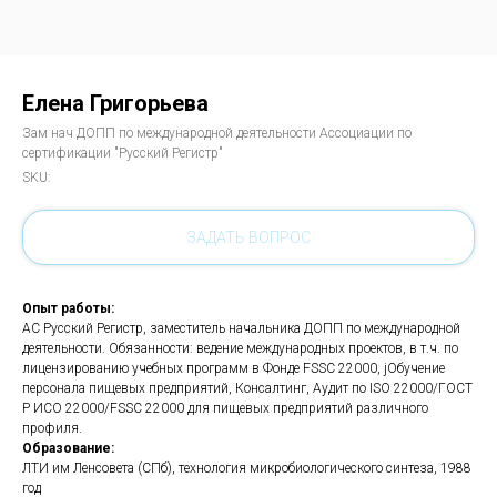
Елена Григорьева
Зам нач ДОПП по международной деятельности Ассоциации по
сертификации "Русский Регистр"
SKU:
ЗАДАТЬ ВОПРОС
Опыт работы:
АС Русский Регистр, заместитель начальника ДОПП по международной
деятельности. Обязанности: ведение международных проектов, в т.ч. по
лицензированию учебных программ в Фонде FSSC 22000, jОбучение
персонала пищевых предприятий, Консалтинг, Аудит по ISO 22000/ГОСТ
Р ИСО 22000/FSSC 22000 для пищевых предприятий различного
профиля.
Образование:
ЛТИ им Ленсовета (СПб), технология микробиологического синтеза, 1988
год